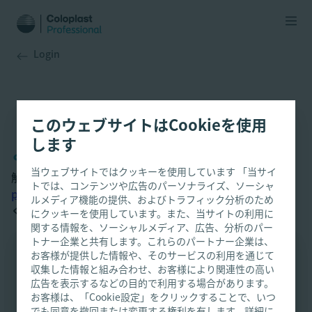
Login
このウェブサイトはCookieを使用
します
よくあるご質問（FAQ）
当ウェブサイトではクッキーを使用しています 「当サイ
解決しない場合は、
トでは、コンテンツや広告のパーソナライズ、ソーシャ
professionaljp_info@coloplast.com
までお問い合わせ
ルメディア機能の提供、およびトラフィック分析のため
ください。
にクッキーを使用しています。また、当サイトの利用に
関する情報を、ソーシャルメディア、広告、分析のパー
トナー企業と共有します。これらのパートナー企業は、
お客様が提供した情報や、そのサービスの利用を通じて
本サイトは、医療従事者のみを対象としていま
収集した情報と組み合わせ、お客様により関連性の高い
広告を表示するなどの目的で利用する場合があります。
す。 本サイトのコンテンツは、情報提供および
よくあるご質問一覧
お客様は、「Cookie設定」をクリックすることで、いつ
啓発を目的としております。 コロプラストで
でも同意を撤回または変更する権利を有します。詳細に