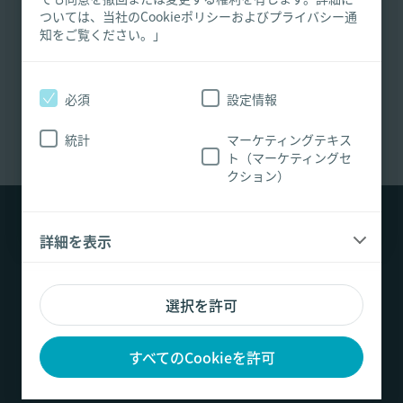
は、医学的な助言の提供は行いませんので、患者
ついては、当社のCookieポリシーおよびプライバシー通
登録時に確認メールが届きません。
の診断および治療は、医療従事者の責任において
知をご覧ください。」
行ってください。 ご案内する製品に関する製品
登録時に病院名が出てきません。
情報の詳細や使用方法、禁忌、効能、使用上の注
ログインができません。
意および警告については、ご使用前に製品の添付
必須
設定情報
ログイン後にコンテンツが見られません。
文書をご確認ください。
統計
マーケティングテキス
はい、私は医療従事者です。
ト（マーケティングセ
クション）
いいえ、私は医療従事者ではありません。
詳細を表示
免責事項
選択を許可
連絡先
すべてのCookieを許可